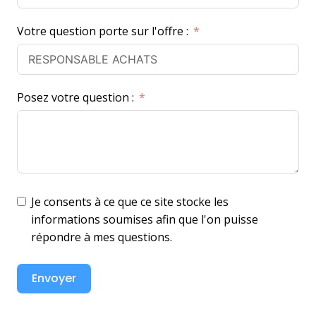
r
Votre question porte sur l'offre :
a
n
c
e
Posez votre question :
+
3
3
Je consents à ce que ce site stocke les
informations soumises afin que l'on puisse
répondre à mes questions.
Envoyer