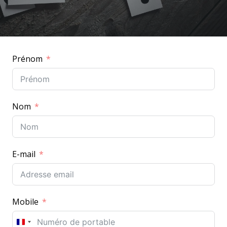
Prénom
Nom
E-mail
Mobile
F