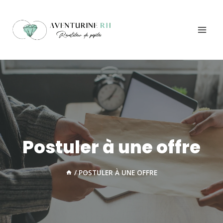
Aller
au
contenu
Postuler à une offre
/
POSTULER À UNE OFFRE