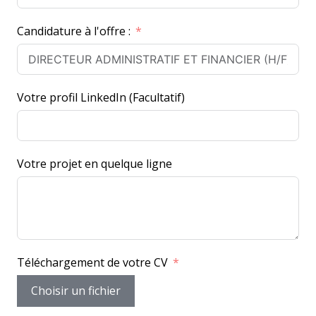
r
Candidature à l'offre :
a
n
c
e
Votre profil LinkedIn (Facultatif)
+
3
3
Votre projet en quelque ligne
Téléchargement de votre CV
Choisir un fichier