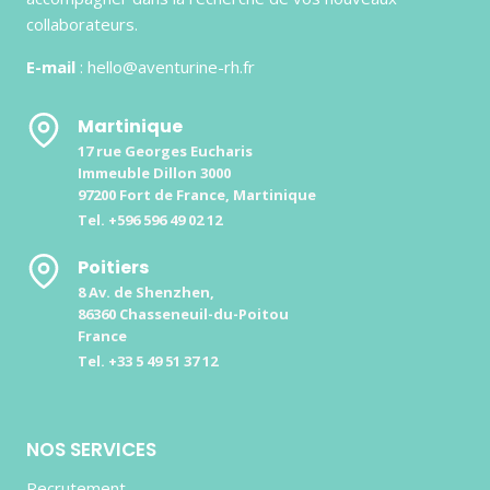
collaborateurs.
E-mail
: hello@aventurine-rh.fr
Martinique
17 rue Georges Eucharis
Immeuble Dillon 3000
97200 Fort de France, Martinique
Tel. +596 596 49 02 12
Poitiers
8 Av. de Shenzhen,
86360 Chasseneuil-du-Poitou
France
Tel. +33 5 49 51 37 12
NOS SERVICES
Recrutement