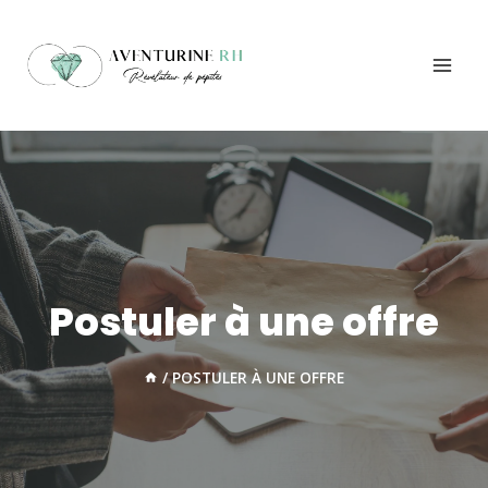
Aller
au
contenu
Postuler à une offre
/
POSTULER À UNE OFFRE