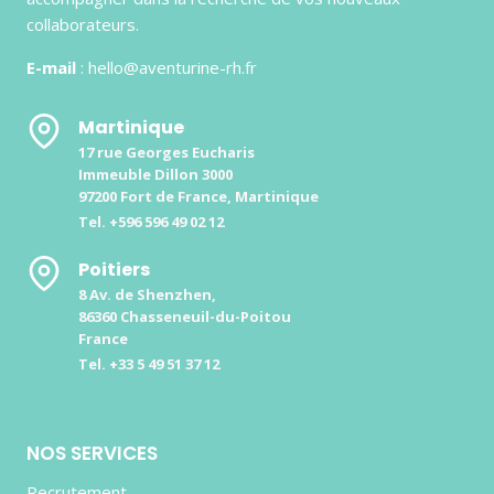
collaborateurs.
E-mail
: hello@aventurine-rh.fr
Martinique
17 rue Georges Eucharis
Immeuble Dillon 3000
97200 Fort de France, Martinique
Tel. +596 596 49 02 12
Poitiers
8 Av. de Shenzhen,
86360 Chasseneuil-du-Poitou
France
Tel. +33 5 49 51 37 12
NOS SERVICES
Recrutement