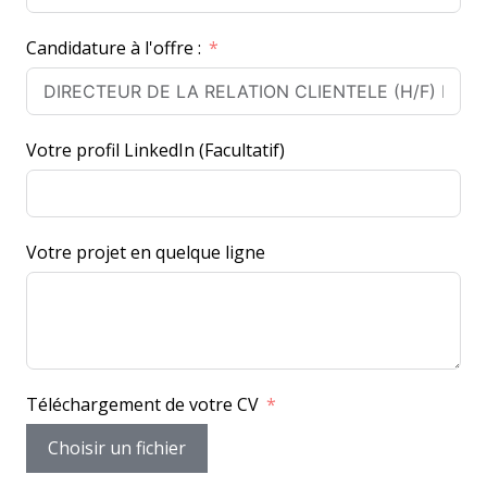
r
Candidature à l'offre :
a
n
c
e
Votre profil LinkedIn (Facultatif)
+
3
3
Votre projet en quelque ligne
Téléchargement de votre CV
Choisir un fichier