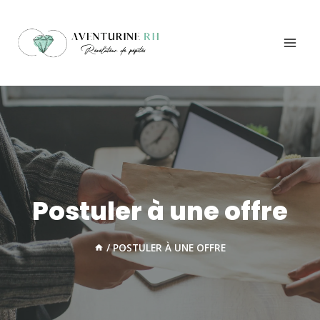
Aller
au
contenu
Postuler à une offre
/
POSTULER À UNE OFFRE