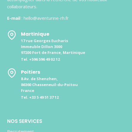
collaborateurs.
E-mail
: hello@aventurine-rh.fr
Martinique
17 rue Georges Eucharis
Immeuble Dillon 3000
97200 Fort de France, Martinique
Tel. +596 596 49 02 12
Poitiers
8 Av. de Shenzhen,
86360 Chasseneuil-du-Poitou
France
Tel. +33 5 49 51 37 12
NOS SERVICES
Recrutement