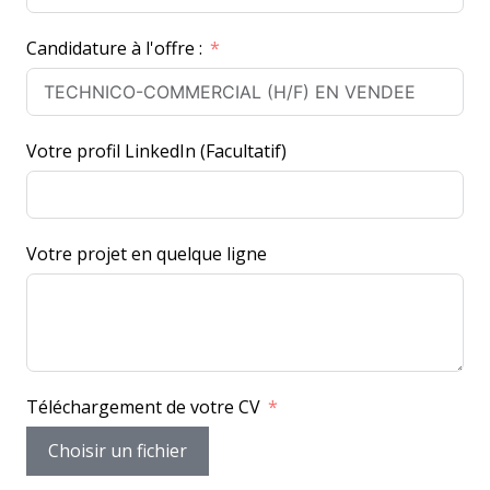
r
Candidature à l'offre :
a
n
c
e
Votre profil LinkedIn (Facultatif)
+
3
3
Votre projet en quelque ligne
Téléchargement de votre CV
Choisir un fichier