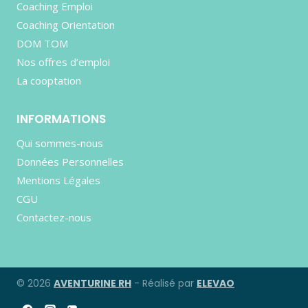
Coaching Emploi
Coaching Orientation
DOM TOM
Nos offres d’emploi
La cooptation
INFORMATIONS
Qui sommes-nous
Données Personnelles
Mentions Légales
CGU
Contactez-nous
© 2026
AVENTURINE RH
- Réalisé par
ELEVAO