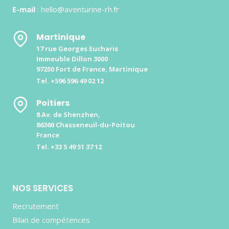
E-mail
: hello@aventurine-rh.fr
Martinique
17 rue Georges Eucharis
Immeuble Dillon 3000
97200 Fort de France, Martinique
Tel. +596 596 49 02 12
Poitiers
8 Av. de Shenzhen,
86360 Chasseneuil-du-Poitou
France
Tel. +33 5 49 51 37 12
NOS SERVICES
Recrutement
Bilan de compétences