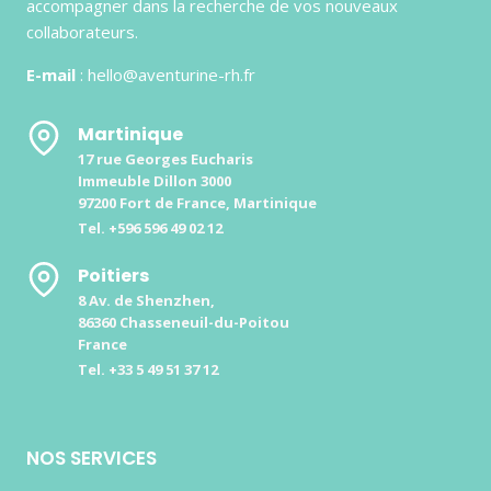
accompagner dans la recherche de vos nouveaux
collaborateurs.
E-mail
: hello@aventurine-rh.fr
Martinique
17 rue Georges Eucharis
Immeuble Dillon 3000
97200 Fort de France, Martinique
Tel. +596 596 49 02 12
Poitiers
8 Av. de Shenzhen,
86360 Chasseneuil-du-Poitou
France
Tel. +33 5 49 51 37 12
NOS SERVICES