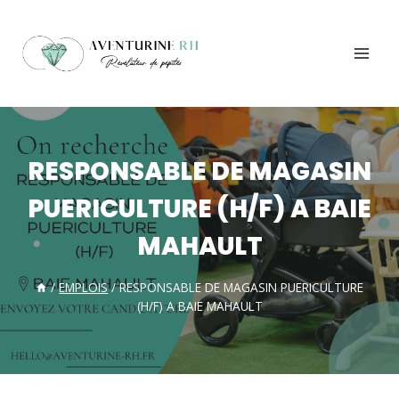
Aller
au
contenu
RESPONSABLE DE MAGASIN
PUERICULTURE (H/F) A BAIE
MAHAULT
/
EMPLOIS
/
RESPONSABLE DE MAGASIN PUERICULTURE
(H/F) A BAIE MAHAULT