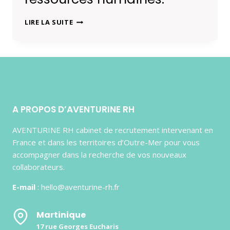
PODCAST
LIRE LA SUITE
–
L’IMPACT
DE
LA
POLITIQUE
RSE
SUR
LES
A PROPOS D’AVENTURINE RH
RESSOURCES
HUMAINES.
AVENTURINE RH cabinet de recrutement intervenant en
France et dans les territoires d’Outre-Mer pour vous
accompagner dans la recherche de vos nouveaux
collaborateurs.
E-mail
: hello@aventurine-rh.fr
Martinique
17 rue Georges Eucharis