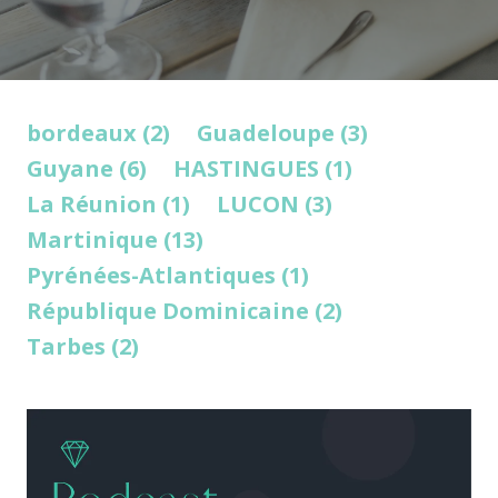
bordeaux (2)
Guadeloupe (3)
Guyane (6)
HASTINGUES (1)
La Réunion (1)
LUCON (3)
Martinique (13)
Pyrénées-Atlantiques (1)
République Dominicaine (2)
Tarbes (2)