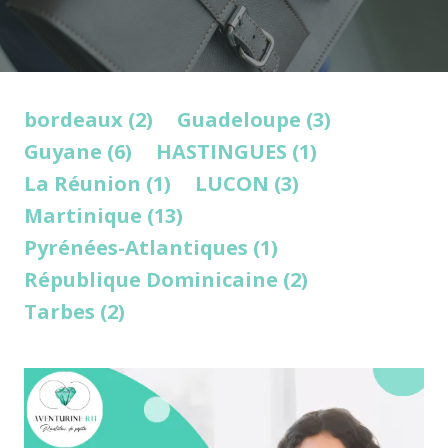
bordeaux (2)
Guadeloupe (3)
Guyane (6)
HASTINGUES (1)
La Réunion (1)
LUCON (3)
Martinique (13)
Pyrénées-Atlantiques (1)
République Dominicaine (2)
Tarbes (2)