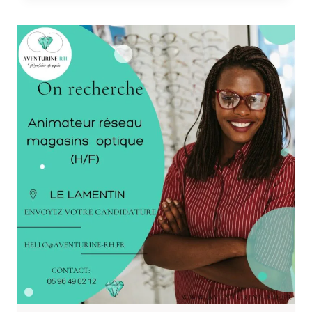
MARITIME
(H/F)
A
FORT
DE
FRANCE