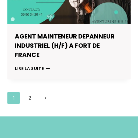
AGENT MAINTENEUR DEPANNEUR
INDUSTRIEL (H/F) A FORT DE
FRANCE
AGENT
LIRE LA SUITE
MAINTENEUR
DEPANNEUR
INDUSTRIEL
(H/F)
Navigation
Page
1
2
A
FORT
de
suivante
DE
FRANCE
page