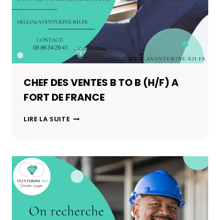
CHEF DES VENTES B TO B (H/F) A
FORT DE FRANCE
CHEF
LIRE LA SUITE
DES
VENTES
B
TO
B
(H/F)
A
FORT
DE
FRANCE