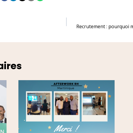
ation
Recrutement : pourquoi mis
cle
aires