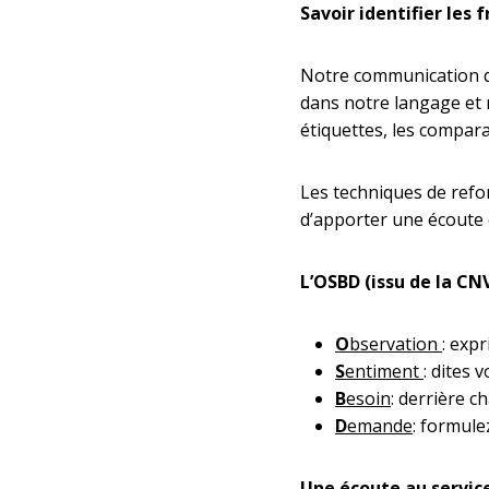
Savoir identifier les
Notre communication q
dans notre langage et 
étiquettes, les compara
Les techniques de refor
d’apporter une écoute 
L’OSBD (issu de la CNV
O
bservation
: exp
S
entiment
: dites 
B
esoin
: derrière c
D
emande
: formule
Une écoute au servic