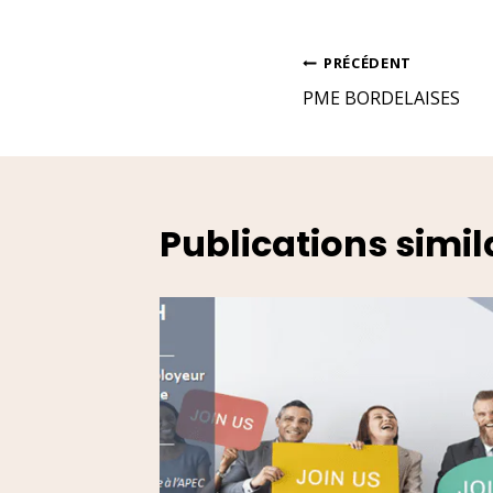
Navig
PRÉCÉDENT
PME BORDELAISES
de
l’arti
Publications simil