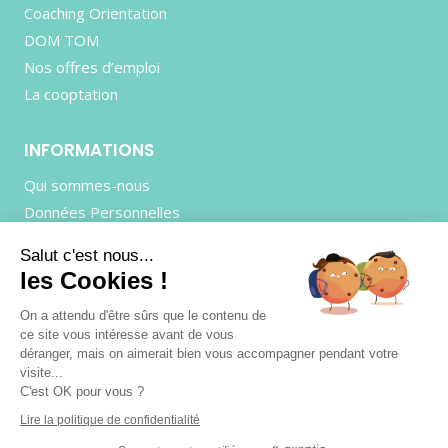
Coaching Orientation
DOM TOM
Nos offres d’emploi
La cooptation
INFORMATIONS
Qui sommes-nous
Données Personnelles
Mentions Légales
Salut c'est nous...
CGU
les Cookies !
Contactez-nous
On a attendu d'être sûrs que le contenu de
ce site vous intéresse avant de vous
déranger, mais on aimerait bien vous accompagner pendant votre
visite...
© 2026
AVENTURINE RH
- Réalisé par
ELEVAO
C'est OK pour vous ?
Lire la politique de confidentialité