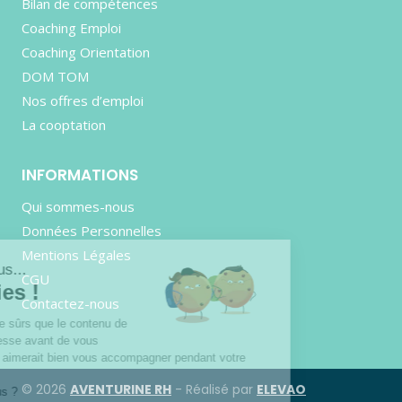
Bilan de compétences
Coaching Emploi
Coaching Orientation
DOM TOM
Nos offres d’emploi
La cooptation
INFORMATIONS
Qui sommes-nous
Données Personnelles
Mentions Légales
Salut c'est nous...
CGU
les Cookies !
Contactez-nous
On a attendu d'être sûrs que le contenu de
ce site vous intéresse avant de vous
déranger, mais on aimerait bien vous accompagner pendant votre
visite...
© 2026
AVENTURINE RH
- Réalisé par
ELEVAO
C'est OK pour vous ?