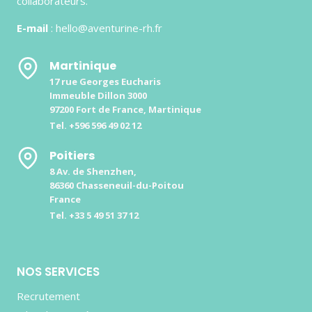
collaborateurs.
E-mail
: hello@aventurine-rh.fr
Martinique
17 rue Georges Eucharis
Immeuble Dillon 3000
97200 Fort de France, Martinique
Tel. +596 596 49 02 12
Poitiers
8 Av. de Shenzhen,
86360 Chasseneuil-du-Poitou
France
Tel. +33 5 49 51 37 12
NOS SERVICES
Recrutement