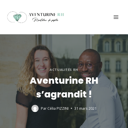
Aller
au
contenu
ACTUALITÉS RH
Aventurine RH
s’agrandit !
Par
Célia PIZZINI
31 mars 2021