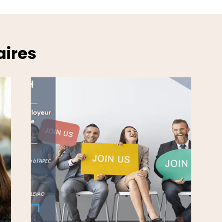
cle
aires