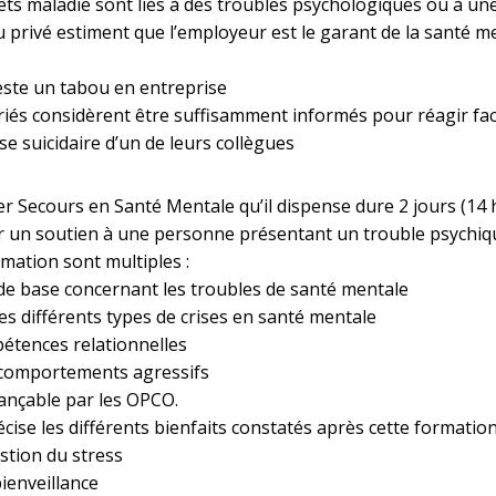
êts maladie sont liés à des troubles psychologiques ou à un
u privé estiment que l’employeur est le garant de la santé m
este un tabou en entreprise
riés considèrent être suffisamment informés pour réagir fa
e suicidaire d’un de leurs collègues
r Secours en Santé Mentale qu’il dispense dure 2 jours (14
 un soutien à une personne présentant un trouble psychique
mation sont multiples :
 de base concernant les troubles de santé mentale
s différents types de crises en santé mentale
étences relationnelles
x comportements agressifs
nançable par les OPCO.
ise les différents bienfaits constatés après cette formation
stion du stress
ienveillance