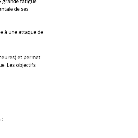
e grande fatigue
entale de ses
ce à une attaque de
 heures) et permet
. Les objectifs
 :