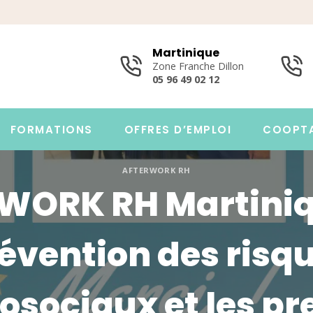
Martinique
Zone Franche Dillon
05 96 49 02 12
FORMATIONS
OFFRES D’EMPLOI
COOPT
AFTERWORK RH
WORK RH Martiniqu
évention des risq
osociaux et les pr